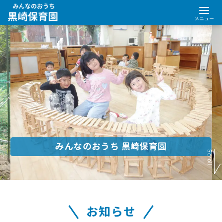
コ
ン
テ
ン
ツ
へ
移
動
みんなのおうち 黒崎保育園
Scroll
Scroll
お知らせ